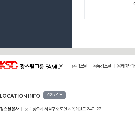
㈜광스틸
㈜뉴광스틸
㈜케이탑패
LOCATION INFO
위치/약도
광스틸 본사
충북 청주시 서원구 현도면 시목외천로 247-27