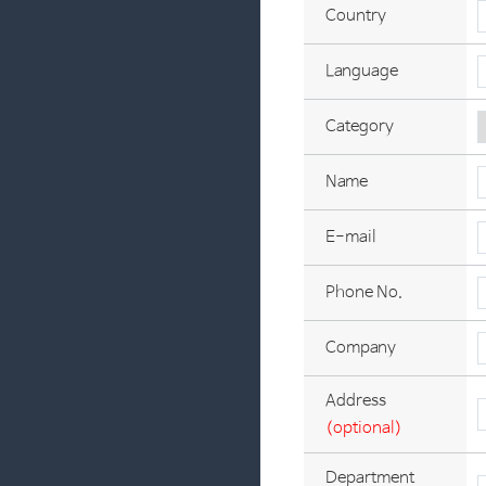
Country
Language
Category
Name
E-mail
Phone No.
Company
Address
(optional)
Department