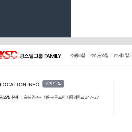
㈜광스틸
㈜뉴광스틸
㈜케이탑패
LOCATION INFO
위치/약도
광스틸 본사
충북 청주시 서원구 현도면 시목외천로 247-27