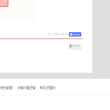
IP : 1.223.144.***
돌아가기
아산공장)
㈜광스틸건설
KSC산업㈜