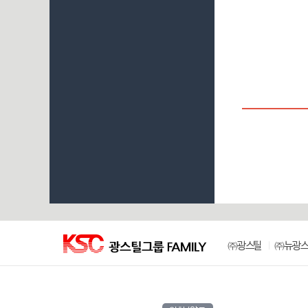
㈜광스틸
㈜뉴광