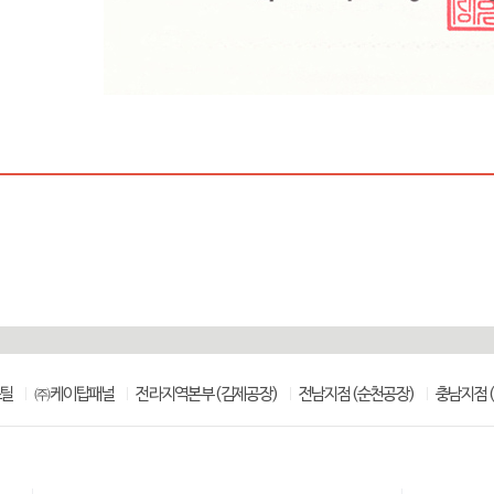
스틸
㈜케이탑패널
전라지역본부(김제공장)
전남지점(순천공장)
충남지점(