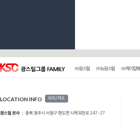
㈜광스틸
㈜뉴광스틸
㈜케이탑패
LOCATION INFO
위치/약도
광스틸 본사
충북 청주시 서원구 현도면 시목외천로 247-27